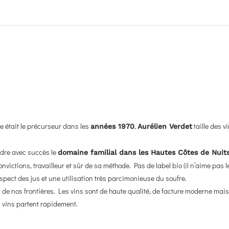
e était le précurseur dans les
,
taille des v
années 1970
Aurélien Verdet
ndre avec succès le
domaine familial dans les Hautes Côtes de Nuit
onvictions, travailleur et sûr de sa méthode. Pas de label bio (il n’aime pas
pect des jus et une utilisation très parcimonieuse du soufre.
s de nos frontières. Les vins sont de haute qualité, de facture moderne mai
s vins partent rapidement.