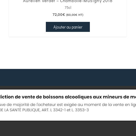
Aurélien Verdet – Chambolle-Musigny 2018
75cl
72,00
€
(
60,00
€
HT)
Ajouter au panier