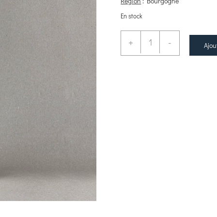
Région
: Bourgogne
En stock
+
-
Ajou