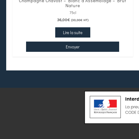
Champagne Chavost – Blanc d’Assemblage – Brut
Nature
75cl
36,00
€
(
30,00
€
HT)
Lire la suite
Envoyer