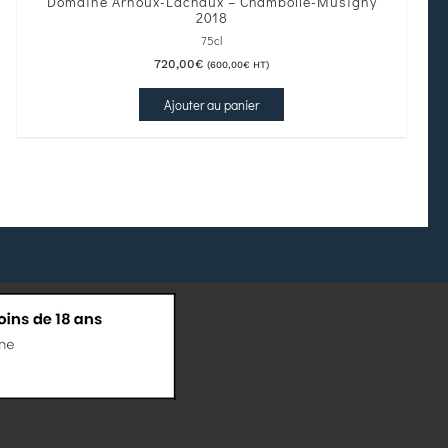
Domaine Arnoux-Lachaux – Chambolle-Musigny
2018
75cl
720,00
€
(
600,00
€
HT)
Ajouter au panier