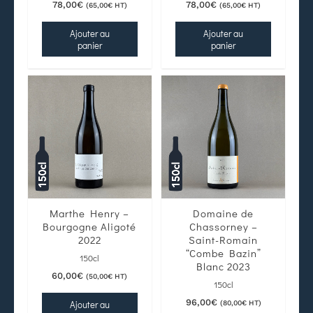
78,00
€
78,00
€
(
65,00
€
HT)
(
65,00
€
HT)
Ajouter au
Ajouter au
panier
panier
Marthe Henry –
Domaine de
Bourgogne Aligoté
Chassorney –
2022
Saint-Romain
“Combe Bazin”
150cl
Blanc 2023
60,00
€
(
50,00
€
HT)
150cl
96,00
€
Ajouter au
(
80,00
€
HT)