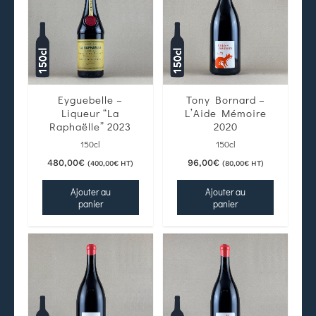
Eyguebelle –
Tony Bornard –
Liqueur “La
L’Aide Mémoire
Raphaëlle” 2023
2020
150cl
150cl
480,00
€
96,00
€
(
400,00
€
HT)
(
80,00
€
HT)
Ajouter au
Ajouter au
panier
panier