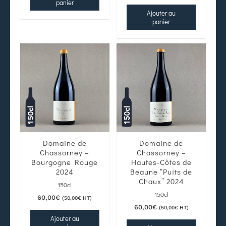
panier
Ajouter au
panier
Domaine de
Domaine de
Chassorney –
Chassorney –
Bourgogne Rouge
Hautes-Côtes de
2024
Beaune “Puits de
Chaux” 2024
150cl
150cl
60,00
€
(
50,00
€
HT)
60,00
€
(
50,00
€
HT)
Ajouter au