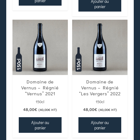
panier
Ajouter au
panier
Domaine de
Domaine de
Vernus – Régnié
Vernus – Régnié
“Vernus” 2021
“Les Vergers” 2022
150cl
150cl
48,00
€
48,00
€
(
40,00
€
HT)
(
40,00
€
HT)
Ajouter au
Ajouter au
panier
panier