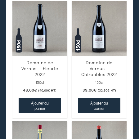
Domaine de
Domaine de
Vernus – Fleurie
Vernus –
2022
Chiroubles 2022
150cl
150cl
48,00
€
39,00
€
(
40,00
€
HT)
(
32,50
€
HT)
Ajouter au
Ajouter au
panier
panier