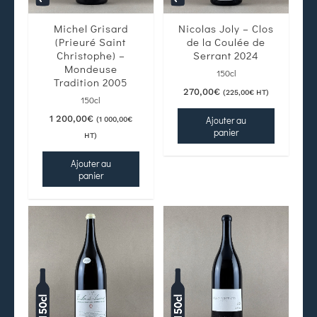
Michel Grisard
Nicolas Joly – Clos
(Prieuré Saint
de la Coulée de
Christophe) –
Serrant 2024
Mondeuse
150cl
Tradition 2005
270,00
€
(
225,00
€
HT)
150cl
1 200,00
€
Ajouter au
(
1 000,00
€
panier
HT)
Ajouter au
panier