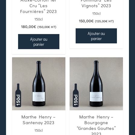
Cru “Les
Vignots” 2023
Fournières” 2023
150cl
150cl
150,00
€
(
125,00
€
HT)
180,00
€
(
150,00
€
HT)
Ajouter au
panier
Ajouter au
panier
Marthe Henry –
Marthe Henry –
Santenay 2023
Bourgogne
“Grandes Gouttes”
150cl
2023