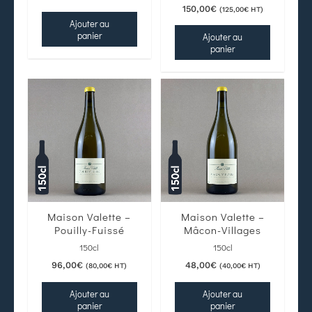
150,00
€
(
125,00
€
HT)
Ajouter au
panier
Ajouter au
panier
Maison Valette –
Maison Valette –
Pouilly-Fuissé
Mâcon-Villages
150cl
150cl
96,00
€
48,00
€
(
80,00
€
HT)
(
40,00
€
HT)
Ajouter au
Ajouter au
panier
panier