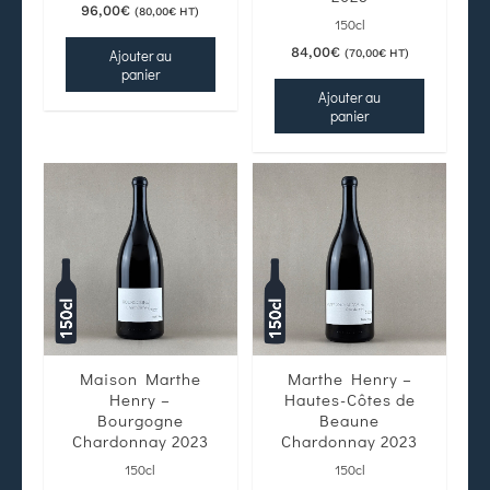
96,00
€
(
80,00
€
HT)
150cl
84,00
€
Ajouter au
(
70,00
€
HT)
panier
Ajouter au
panier
Maison Marthe
Marthe Henry –
Henry –
Hautes-Côtes de
Bourgogne
Beaune
Chardonnay 2023
Chardonnay 2023
150cl
150cl