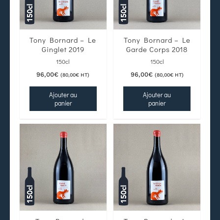
Tony Bornard – Le
Tony Bornard – Le
Ginglet 2019
Garde Corps 2018
150cl
150cl
96,00
€
96,00
€
(
80,00
€
HT)
(
80,00
€
HT)
Ajouter au
Ajouter au
panier
panier