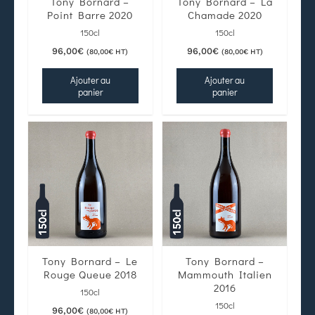
Tony Bornard –
Tony Bornard – La
Point Barre 2020
Chamade 2020
150cl
150cl
96,00
€
96,00
€
(
80,00
€
HT)
(
80,00
€
HT)
Ajouter au
Ajouter au
panier
panier
Tony Bornard – Le
Tony Bornard –
Rouge Queue 2018
Mammouth Italien
2016
150cl
150cl
96,00
€
(
80,00
€
HT)