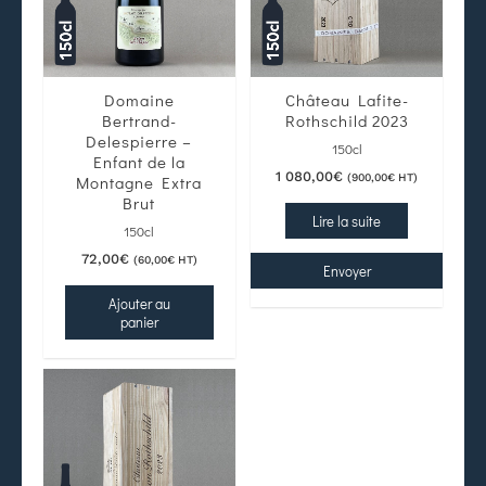
Domaine
Château Lafite-
Bertrand-
Rothschild 2023
Delespierre –
150cl
Enfant de la
1 080,00
€
(
900,00
€
HT)
Montagne Extra
Brut
Lire la suite
150cl
72,00
€
(
60,00
€
HT)
Envoyer
Ajouter au
panier