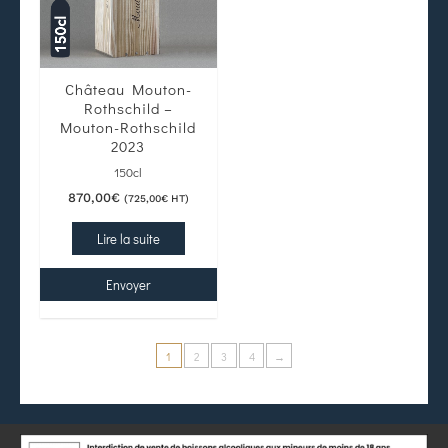
Château Mouton-
Rothschild –
Mouton-Rothschild
2023
150cl
870,00
€
(
725,00
€
HT)
Lire la suite
Envoyer
1
2
3
4
→