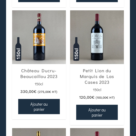
Château Ducru-
Petit Lion du
Beaucaillou 2023
Marquis de Las
Cases 2023
150cl
150cl
330,00
€
(
275,00
€
HT)
120,00
€
(
100,00
€
HT)
Ajouter au
panier
Ajouter au
panier