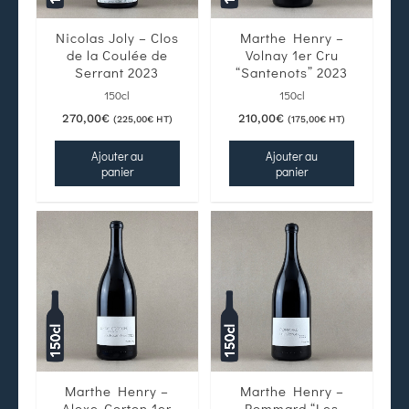
Nicolas Joly – Clos
Marthe Henry –
de la Coulée de
Volnay 1er Cru
Serrant 2023
“Santenots” 2023
150cl
150cl
270,00
€
210,00
€
(
225,00
€
HT)
(
175,00
€
HT)
Ajouter au
Ajouter au
panier
panier
Marthe Henry –
Marthe Henry –
Aloxe-Corton 1er
Pommard “Les