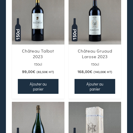
Château Talbot
Château Gruaud
2023
Larose 2023
150cl
150cl
99,00
€
168,00
€
(
82,50
€
HT)
(
140,00
€
HT)
Ajouter au
Ajouter au
panier
panier