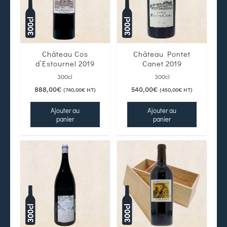
Château Cos
Château Pontet
d’Estournel 2019
Canet 2019
300cl
300cl
888,00
€
540,00
€
(
740,00
€
HT)
(
450,00
€
HT)
Ajouter au
Ajouter au
panier
panier