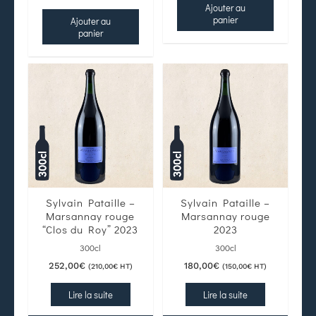
Ajouter au
panier
Ajouter au
panier
Sylvain Pataille –
Sylvain Pataille –
Marsannay rouge
Marsannay rouge
“Clos du Roy” 2023
2023
300cl
300cl
252,00
€
180,00
€
(
210,00
€
HT)
(
150,00
€
HT)
Lire la suite
Lire la suite