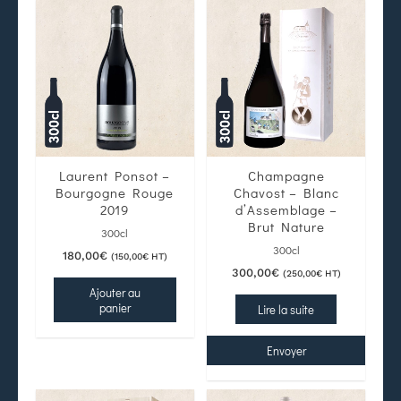
Laurent Ponsot –
Champagne
Bourgogne Rouge
Chavost – Blanc
2019
d’Assemblage –
Brut Nature
300cl
300cl
180,00
€
(
150,00
€
HT)
300,00
€
(
250,00
€
HT)
Ajouter au
panier
Lire la suite
Envoyer