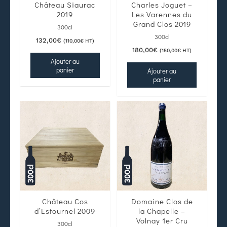
Château Siaurac
Charles Joguet –
2019
Les Varennes du
Grand Clos 2019
300cl
300cl
132,00
€
(
110,00
€
HT)
180,00
€
(
150,00
€
HT)
Ajouter au
panier
Ajouter au
panier
Château Cos
Domaine Clos de
d’Estournel 2009
la Chapelle –
Volnay 1er Cru
300cl