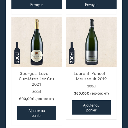
Envoyer
Envoyer
Georges Laval –
Laurent Ponsot –
Cumières 1er Cru
Meursault 2019
2021
300cl
300cl
360,00
€
(
300,00
€
HT)
600,00
€
(
500,00
€
HT)
Ajouter au
panier
Ajouter au
panier