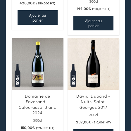
300cl
420,00
€
(
350,00
€
HT)
144,00
€
(
120,00
€
HT)
Ajouter au
panier
Ajouter au
panier
Domaine de
David Duband –
Faverand –
Nuits-Saint-
Calourasso Blanc
Georges 2017
2024
300cl
300cl
252,00
€
(
210,00
€
HT)
150,00
€
(
125,00
€
HT)