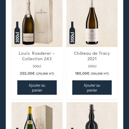
Louis Roederer –
Château de Tracy
Collection 243
2021
300cl
300cl
252,00
€
180,00
€
(
210,00
€
HT)
(
150,00
€
HT)
Ajouter au
Ajouter au
panier
panier