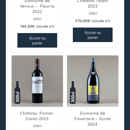
Domaine de
Château Talbot
Vernus – Fleurie
2023
2022
300cl
300cl
270,00
€
(
225,00
€
HT)
144,00
€
(
120,00
€
HT)
Ajouter au
panier
Ajouter au
panier
Château Pontet-
Domaine de
Canet 2023
Faverand – Syrah
2024
300cl