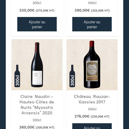
300cl
300cl
330,00
€
390,00
€
(
275,00
€
HT)
(
325,00
€
HT)
Ajouter au
Ajouter au
panier
panier
Claire Naudin –
Château Rauzan-
Hautes-Côtes de
Gassies 2017
Nuits “Myosotis
300cl
Arvensis” 2020
276,00
€
(
230,00
€
HT)
300cl
360,00
€
Ajouter au
(
300,00
€
HT)