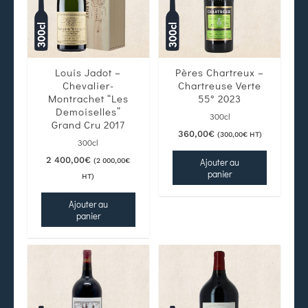
Louis Jadot –
Pères Chartreux –
Chevalier-
Chartreuse Verte
Montrachet “Les
55° 2023
Demoiselles”
300cl
Grand Cru 2017
360,00
€
(
300,00
€
HT)
300cl
2 400,00
€
Ajouter au
(
2 000,00
€
panier
HT)
Ajouter au
panier