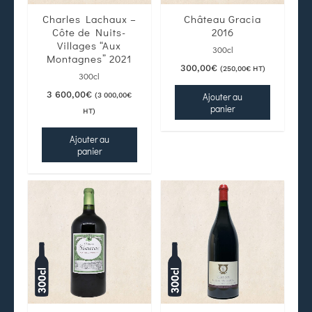
Charles Lachaux –
Château Gracia
Côte de Nuits-
2016
Villages “Aux
300cl
Montagnes” 2021
300,00
€
(
250,00
€
HT)
300cl
3 600,00
€
Ajouter au
(
3 000,00
€
panier
HT)
Ajouter au
panier