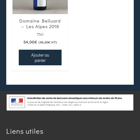
Domaine Belluard
– Les Alpes 2018
75cl
54,00
€
(
45,00
€
HT)
Ajouter au
panier
Liens utiles