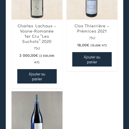
Charles Lachaux –
Clos Thierrière –
Vosne-Romanée
Prémices 2021
1er Cru “Les
75cl
Suchots” 2020
18,00
€
(
15,00
€
HT)
75cl
3 000,00
€
(
2 500,00
€
Ajouter au
panier
HT)
Ajouter au
panier