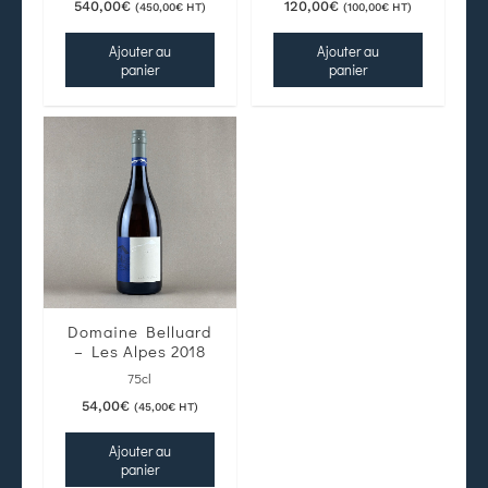
540,00
€
120,00
€
(
450,00
€
HT)
(
100,00
€
HT)
Ajouter au
Ajouter au
panier
panier
Domaine Belluard
– Les Alpes 2018
75cl
54,00
€
(
45,00
€
HT)
Ajouter au
panier