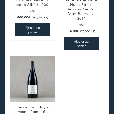
petite Sibérie 2001
Nuits-Saint-
Georges 1er Cru
75cl
“Aux Boudots”
660,00
€
2017
(
550,00
€
HT)
75cl
Ajouter au
84,00
€
(
70,00
€
HT)
panier
Ajouter au
panier
Cécile Tremblay –
Vosne-Romanée