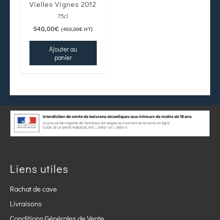
Vielles Vignes 2012
75cl
540,00
€
(
450,00
€
HT)
Ajouter au
panier
Liens utiles
Rachat de cave
Livraisons
Conditions Générales de Vente