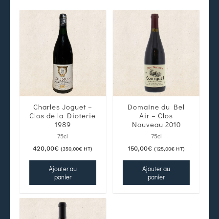
Charles Joguet –
Domaine du Bel
Clos de la Dioterie
Air – Clos
1989
Nouveau 2010
75cl
75cl
420,00
€
150,00
€
(
350,00
€
HT)
(
125,00
€
HT)
Ajouter au
Ajouter au
panier
panier