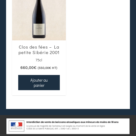
Clos des fées – La
petite Sibérie 2001
75cl
660,00
€
(
550,00
€
HT)
Ajouter au
panier