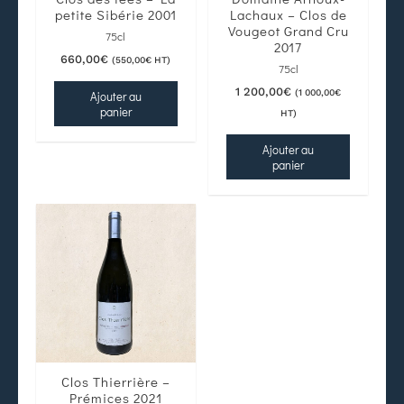
petite Sibérie 2001
Lachaux – Clos de
Vougeot Grand Cru
75cl
2017
660,00
€
(
550,00
€
HT)
75cl
1 200,00
€
(
1 000,00
€
Ajouter au
panier
HT)
Ajouter au
panier
Clos Thierrière –
Prémices 2021