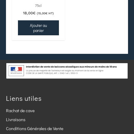
75cl
18,00
€
(
15,00
€
HT)
Ajouter au
panier
Liens utiles
Rachat de cave
Livraisons
Conditions Générales de Vente