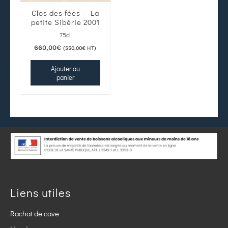
Clos des fées – La
petite Sibérie 2001
75cl
660,00
€
(
550,00
€
HT)
Ajouter au
panier
Liens utiles
Rachat de cave