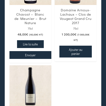
Champagne
Domaine Arnoux-
Chavost – Blanc
Lachaux – Clos de
de Meunier – Brut
Vougeot Grand Cru
Nature
2017
75cl
75cl
48,00
€
1 200,00
€
(
40,00
€
HT)
(
1 000,00
€
HT)
Lire la suite
Ajouter au
panier
Envoyer