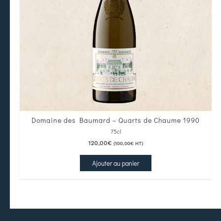
Domaine des Baumard – Quarts de Chaume 1990
75cl
120,00
€
(
100,00
€
HT)
Ajouter au panier