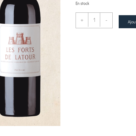
En stock
+
-
Ajou