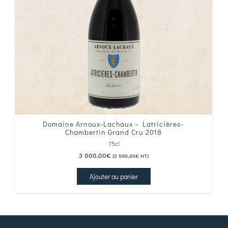
Domaine Arnoux-Lachaux – Latricières-
Chambertin Grand Cru 2018
75cl
3 000,00
€
(
2 500,00
€
HT)
Ajouter au panier