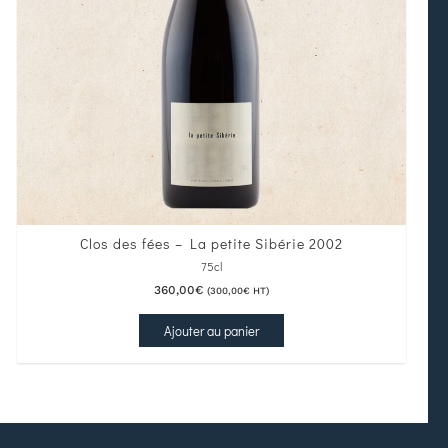
Clos des fées – La petite Sibérie 2002
75cl
360,00
€
(
300,00
€
HT)
Ajouter au panier