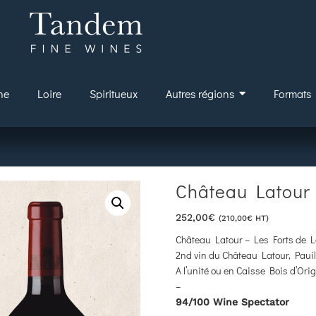
ne
Loire
Spiritueux
Autres régions
Formats
Château Latour 
252,00
€
(
210,00
€
HT)
Château Latour – Les Forts de 
2nd vin du Château Latour, Pauil
A l’unité ou en Caisse Bois d’Orig
–
94/100 Wine Spectator