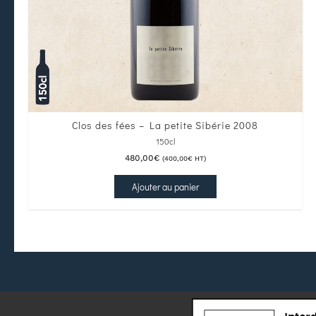
Clos des fées – La petite Sibérie 2008
150cl
480,00
€
(
400,00
€
HT)
Ajouter au panier