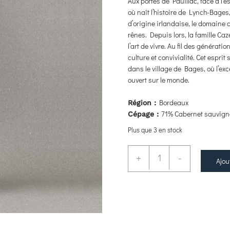
Aux portes de Pauillac, face à l’e
où naît l’histoire de Lynch-Bages
d’origine irlandaise, le domaine
rênes. Depuis lors, la famille Caz
l’art de vivre. Au fil des généra
culture et convivialité. Cet espr
dans le village de Bages, où l’ex
ouvert sur le monde.
Bordeaux
Région :
71% Cabernet sauvigno
Cépage :
Plus que 3 en stock
+
-
Ajou