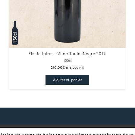
Els Jelipins – Vi de Taula Negre 2017
150cl
210,00
€
(
175,00
€
HT)
Ajouter au panier