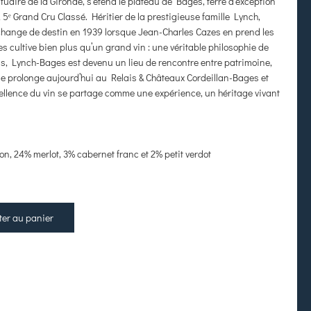
stuaire de la Gironde, s’étend le plateau de Bages, terre d’exception
, 5ᵉ Grand Cru Classé. Héritier de la prestigieuse famille Lynch,
 change de destin en 1939 lorsque Jean-Charles Cazes en prend les
es cultive bien plus qu’un grand vin : une véritable philosophie de
tions, Lynch-Bages est devenu un lieu de rencontre entre patrimoine,
it se prolonge aujourd’hui au Relais & Châteaux Cordeillan-Bages et
cellence du vin se partage comme une expérience, un héritage vivant
n, 24% merlot, 3% cabernet franc et 2% petit verdot
ter au panier