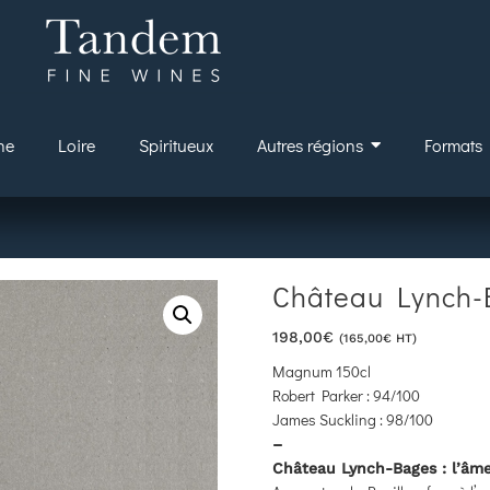
ne
Loire
Spiritueux
Autres régions
Formats
Château Lynch-
198,00
€
(
165,00
€
HT)
Magnum 150cl
Robert Parker :
94
/100
James Suckling :
98
/100
–
Château Lynch-Bages : l’âme