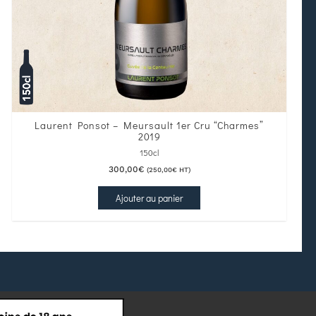
Laurent Ponsot – Meursault 1er Cru “Charmes”
2019
150cl
300,00
€
(
250,00
€
HT)
Ajouter au panier