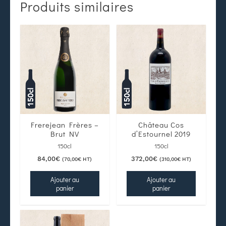
Produits similaires
Frerejean Frères –
Château Cos
Brut NV
d’Estournel 2019
150cl
150cl
84,00
€
372,00
€
(
70,00
€
HT)
(
310,00
€
HT)
Ajouter au
Ajouter au
panier
panier