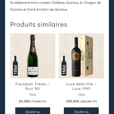
Ils élaborent trois cuvées: Château Quintus, le Dragon de
Quintus et Saint-Emilion de Quintus.
Produits similaires
Frerejean Frères –
Luce della Vite –
Brut NV
Luce 1995
150cl
150cl
84,00
€
300,00
€
(
70,00
€
HT)
(
250,00
€
HT)
Ajouter au
Ajouter au