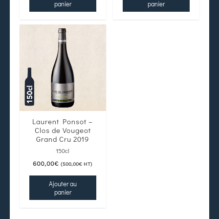
panier
panier
Laurent Ponsot –
Clos de Vougeot
Grand Cru 2019
150cl
600,00
€
(
500,00
€
HT)
Ajouter au
panier