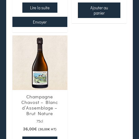
Lire la suite
Ajouter au
panier
Envoyer
Champagne
Chavost – Blanc
d’Assemblage –
Brut Nature
75cl
36,00
€
(
30,00
€
HT)