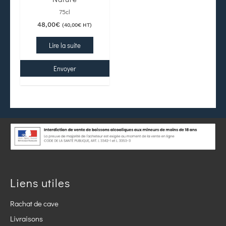
75cl
48,00
€
(
40,00
€
HT)
Lire la suite
Envoyer
Liens utiles
Rachat de cave
Livraisons