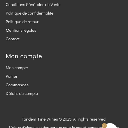
Conditions Générales de Vente
Politique de confidentialité
Politique de retour
Mentions légales
Contact
Mon compte
Mon compte
Panier
Commandes
Détails du compte
Tandem Fine Wines © 2025. All rights reserved.
0
L’abus d’alcool est dangereux pour la santé, consommez avec