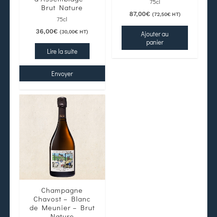
75cl
Brut Nature
87,00
€
(
72,50
€
HT)
75cl
36,00
€
(
30,00
€
HT)
Ajouter au
panier
Lire la suite
Envoyer
Champagne
Chavost – Blanc
de Meunier – Brut
Nature