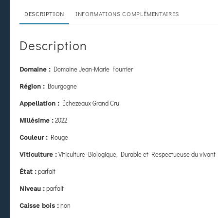
DESCRIPTION
INFORMATIONS COMPLÉMENTAIRES
Description
Domaine Jean-Marie Fourrier
Domaine :
Bourgogne
Région :
Échezeaux Grand Cru
Appellation :
2022
Millésime :
Rouge
Couleur :
Viticulture Biologique, Durable et Respectueuse du vivant
Viticulture :
parfait
État
:
parfait
Niveau :
non
Caisse bois :