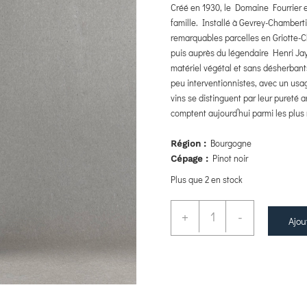
Créé en 1930, le Domaine Fourrier es
famille. Installé à Gevrey-Chambert
remarquables parcelles en Griotte-
puis auprès du légendaire Henri Jaye
matériel végétal et sans désherbant
peu interventionnistes, avec un usag
vins se distinguent par leur pureté a
comptent aujourd’hui parmi les plu
Bourgogne
Région :
Pinot noir
Cépage :
Plus que 2 en stock
+
-
Ajou