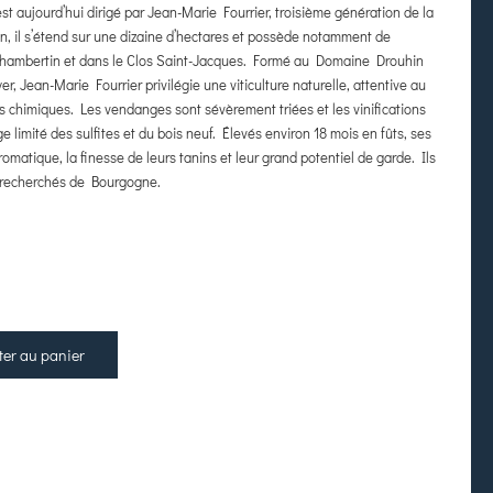
t aujourd’hui dirigé par Jean-Marie Fourrier, troisième génération de la
in, il s’étend sur une dizaine d’hectares et possède notamment de
Chambertin et dans le Clos Saint-Jacques. Formé au Domaine Drouhin
r, Jean-Marie Fourrier privilégie une viticulture naturelle, attentive au
s chimiques. Les vendanges sont sévèrement triées et les vinifications
e limité des sulfites et du bois neuf. Élevés environ 18 mois en fûts, ses
romatique, la finesse de leurs tanins et leur grand potentiel de garde. Ils
s recherchés de Bourgogne.
ter au panier