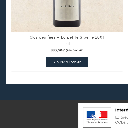
Clos des fées – La petite Sibérie 2001
75cl
660,00
€
(
550,00
€
HT)
Ajouter au panier