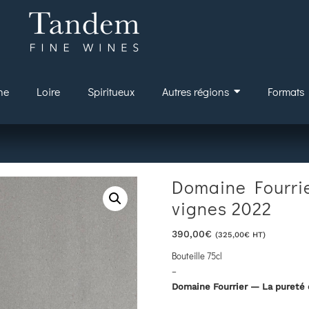
ne
Loire
Spiritueux
Autres régions
Formats
Domaine Fourrie
vignes 2022
390,00
€
(
325,00
€
HT)
Bouteille 75cl
–
Domaine Fourrier — La pureté 