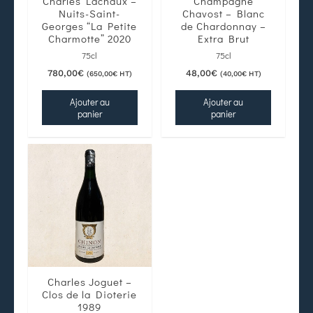
Charles Lachaux –
Champagne
Nuits-Saint-
Chavost – Blanc
Georges “La Petite
de Chardonnay –
Charmotte” 2020
Extra Brut
75cl
75cl
780,00
€
48,00
€
(
650,00
€
HT)
(
40,00
€
HT)
Ajouter au
Ajouter au
panier
panier
Charles Joguet –
Clos de la Dioterie
1989