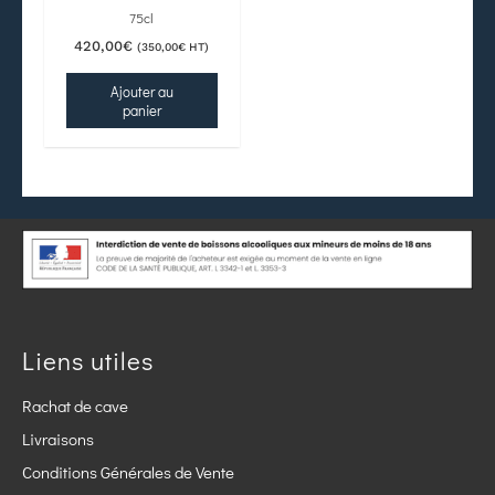
75cl
420,00
€
(
350,00
€
HT)
Ajouter au
panier
Liens utiles
Rachat de cave
Livraisons
Conditions Générales de Vente