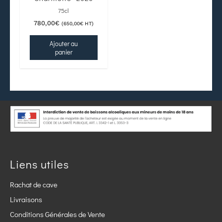
75cl
780,00
€
(
650,00
€
HT)
Ajouter au
panier
Liens utiles
Rachat de cave
Livraisons
Conditions Générales de Vente