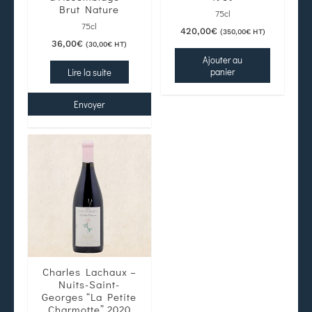
Brut Nature
75cl
75cl
420,00
€
(
350,00
€
HT)
36,00
€
(
30,00
€
HT)
Ajouter au
panier
Lire la suite
Envoyer
Charles Lachaux –
Nuits-Saint-
Georges “La Petite
Charmotte” 2020