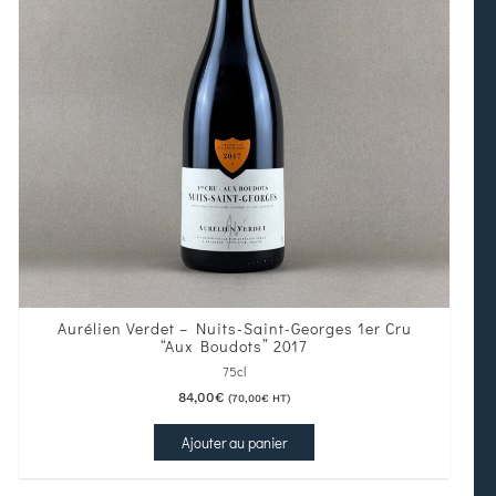
Aurélien Verdet – Nuits-Saint-Georges 1er Cru
“Aux Boudots” 2017
75cl
84,00
€
(
70,00
€
HT)
Ajouter au panier