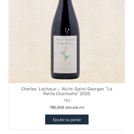
Charles Lachaux – Nuits-Saint-Georges “La
Petite Charmotte” 2020
75cl
780,00
€
(
650,00
€
HT)
Ajouter au panier