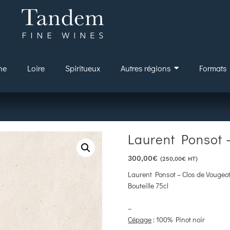
ne
Loire
Spiritueux
Autres régions
Formats
Laurent Ponsot 
300,00
€
(
250,00
€
HT)
Laurent Ponsot – Clos de Vougeo
Bouteille 75cl
–
Cépage
: 100% Pinot noir