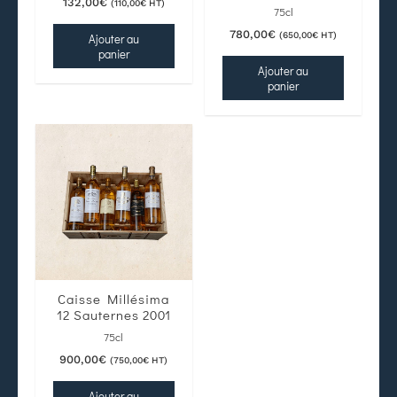
132,00
€
(
110,00
€
HT)
75cl
780,00
€
(
650,00
€
HT)
Ajouter au
panier
Ajouter au
panier
Caisse Millésima
12 Sauternes 2001
75cl
900,00
€
(
750,00
€
HT)
Ajouter au