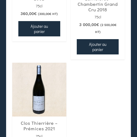
Chambertin Grand
75cl
Cru 2018
360,00
€
(
300,00
€
HT)
75cl
3 000,00
€
(
2 500,00
€
Ajouter au
panier
HT)
Ajouter au
panier
Clos Thierrière –
Prémices 2021
75cl