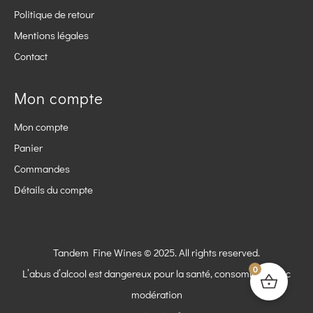
Politique de retour
Mentions légales
Contact
Mon compte
Mon compte
Panier
Commandes
Détails du compte
Tandem Fine Wines © 2025. All rights reserved.
0
L’abus d’alcool est dangereux pour la santé, consommez avec
modération