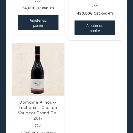
75cl
75cl
54,00
€
(
45,00
€
HT)
420,00
€
(
350,00
€
HT)
Ajouter au
panier
Ajouter au
panier
Domaine Arnoux-
Lachaux – Clos de
Vougeot Grand Cru
2017
75cl
1 200,00
€