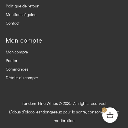
Politique de retour
Mentions légales
Contact
Mon compte
Mon compte
Panier
Commandes
Détails du compte
Tandem Fine Wines © 2025. All rights reserved.
0
L’abus d’alcool est dangereux pour la santé, consommez avec
modération