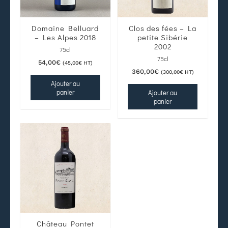
Domaine Belluard
Clos des fées – La
– Les Alpes 2018
petite Sibérie
2002
75cl
75cl
54,00
€
(
45,00
€
HT)
360,00
€
(
300,00
€
HT)
Ajouter au
panier
Ajouter au
panier
Château Pontet