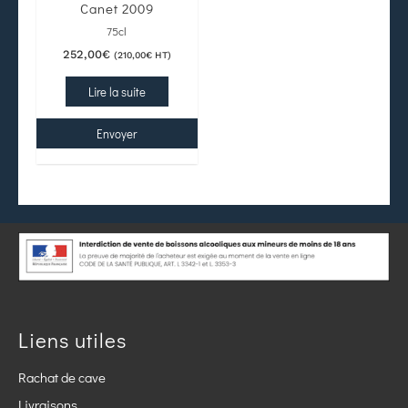
Canet 2009
75cl
252,00
€
(
210,00
€
HT)
Lire la suite
Envoyer
Liens utiles
Rachat de cave
Livraisons