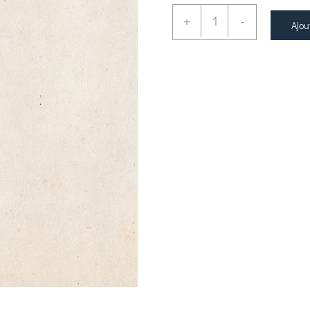
+
-
Ajou