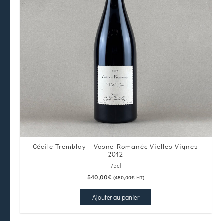
Cécile Tremblay – Vosne-Romanée Vielles Vignes
2012
75cl
540,00
€
(
450,00
€
HT)
Ajouter au panier