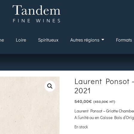
ne
Loire
Spiritueux
Autres régions
Formats
Laurent Ponsot 
2021
540,00
€
(
450,00
€
HT)
Laurent Ponsot – Griotte Chambe
A l’unité ou en Caisse Bois d’Orig
En stock