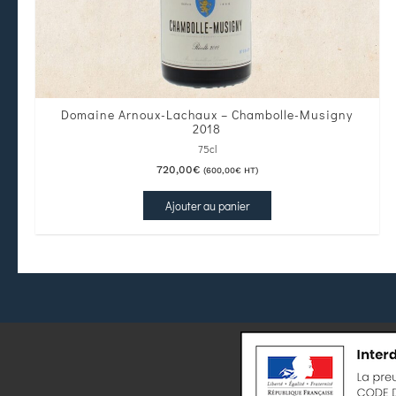
Domaine Arnoux-Lachaux – Chambolle-Musigny
2018
75cl
720,00
€
(
600,00
€
HT)
Ajouter au panier