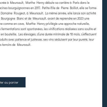
ncrée à Meursault, Marthe Henry débute sa carrière à Paris dans le
acines bourguignonnes en 2017. Petite-fille de Pierre Boillot, elle se forme
u Domaine Rougeot, à Meursault. La même année, elle lance son activité
 Bourgogne Blanc et de Meursault, avant de reprendre en 2023 une
vigne comme en cave, Marthe Henry privilégie une approche naturelle,
s fermentations sont spontanées, les vinifications réalisées sans soufre et
se en bouteille. Les élevages, d’une durée minimale de 18 mois, s’effectuent
duits avec patience et justesse, ses vins séduisent par leur pureté, leur
es terroirs de Meursault.
ter au panier