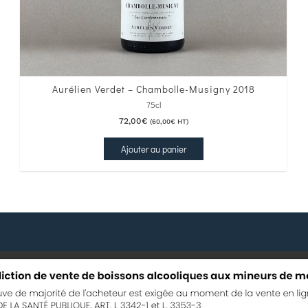
Aurélien Verdet – Chambolle-Musigny 2018
75cl
72,00
€
(
60,00
€
HT)
Ajouter au panier