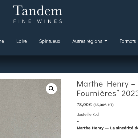
ne
Loire
Spiritueux
Autres régions
Formats
Marthe Henry – 
Fournières” 202
78,00
€
(
65,00
€
HT)
Bouteille 75cl
–
Marthe Henry — La sincérité d