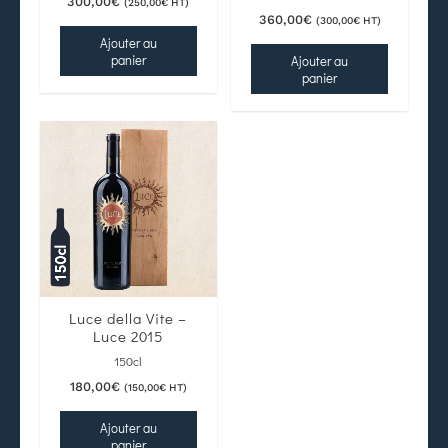
300,00
€
(
250,00
€
HT)
360,00
€
(
300,00
€
HT)
Ajouter au
panier
Ajouter au
panier
Luce della Vite –
Luce 2015
150cl
180,00
€
(
150,00
€
HT)
Ajouter au
panier