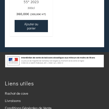
55° 2023
300cl
360,00
€
(
300,00
€
HT)
Ajouter au
panier
Liens utiles
Rachat de cave
Livraisons
Conditions Générales de Vente