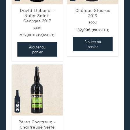
David Duband –
Château Siaurac
Nuits-Saint-
2019
Georges 2017
300cl
300cl
132,00
€
(
110,00
€
HT)
252,00
€
(
210,00
€
HT)
Ajouter au
panier
Ajouter au
panier
Pères Chartreux –
Chartreuse Verte