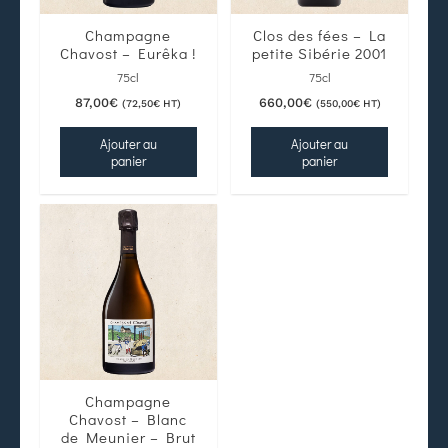
Champagne
Clos des fées – La
Chavost – Eurêka !
petite Sibérie 2001
75cl
75cl
87,00
€
660,00
€
(
72,50
€
HT)
(
550,00
€
HT)
Ajouter au
Ajouter au
panier
panier
Champagne
Chavost – Blanc
de Meunier – Brut