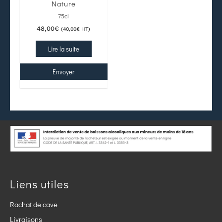
Nature
75cl
48,00
€
(
40,00
€
HT)
Lire la suite
Envoyer
Liens utiles
Rachat de cave
Livraisons