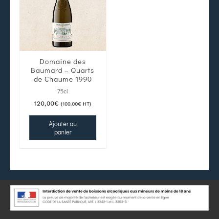
Domaine des
Baumard – Quarts
de Chaume 1990
75cl
120,00
€
(
100,00
€
HT)
Ajouter au
panier