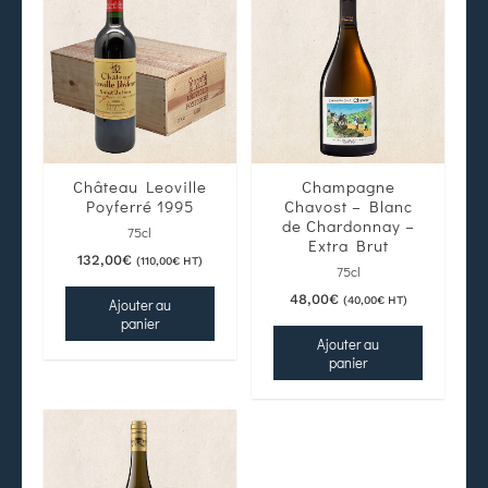
Château Leoville
Champagne
Poyferré 1995
Chavost – Blanc
de Chardonnay –
75cl
Extra Brut
132,00
€
(
110,00
€
HT)
75cl
48,00
€
(
40,00
€
HT)
Ajouter au
panier
Ajouter au
panier