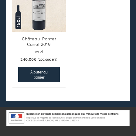
Château Pontet
Canet 2019
150cl
240,00
€
(
200,00
€
HT)
Ajouter au
panier