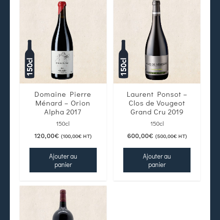
Domaine Pierre
Laurent Ponsot –
Ménard – Orion
Clos de Vougeot
Alpha 2017
Grand Cru 2019
150cl
150cl
120,00
€
600,00
€
(
100,00
€
HT)
(
500,00
€
HT)
Ajouter au
Ajouter au
panier
panier