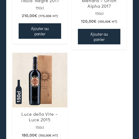
Taula Negre 2017
Ménard – Orion
Alpha 2017
150cl
150cl
210,00
€
(
175,00
€
HT)
120,00
€
(
100,00
€
HT)
Ajouter au
panier
Ajouter au
panier
Luce della Vite –
Luce 2015
150cl
180,00
€
(
150,00
€
HT)