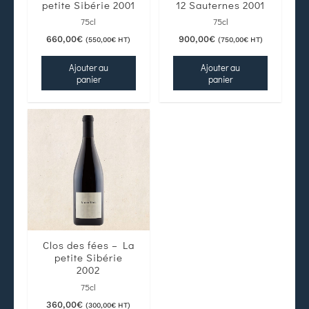
petite Sibérie 2001
12 Sauternes 2001
75cl
75cl
660,00
€
900,00
€
(
550,00
€
HT)
(
750,00
€
HT)
Ajouter au
Ajouter au
panier
panier
Clos des fées – La
petite Sibérie
2002
75cl
360,00
€
(
300,00
€
HT)