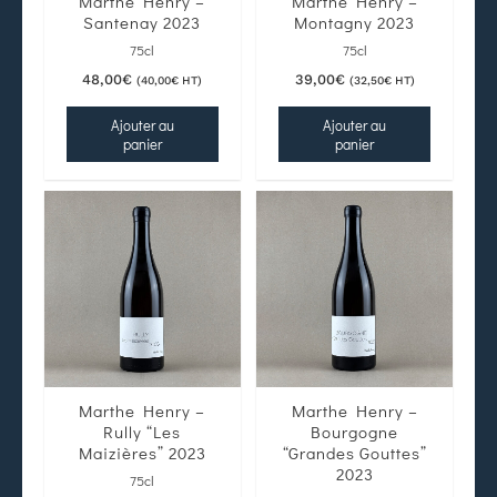
Marthe Henry –
Marthe Henry –
Santenay 2023
Montagny 2023
75cl
75cl
48,00
€
39,00
€
(
40,00
€
HT)
(
32,50
€
HT)
Ajouter au
Ajouter au
panier
panier
Marthe Henry –
Marthe Henry –
Rully “Les
Bourgogne
Maizières” 2023
“Grandes Gouttes”
2023
75cl