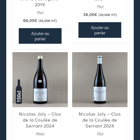
2019
75cl
75cl
36,00
€
(
30,00
€
HT)
66,00
€
(
55,00
€
HT)
Ajouter au
panier
Ajouter au
panier
Nicolas Joly – Clos
Nicolas Joly – Clos
de la Coulée de
de la Coulée de
Serrant 2024
Serrant 2024
150cl
75cl