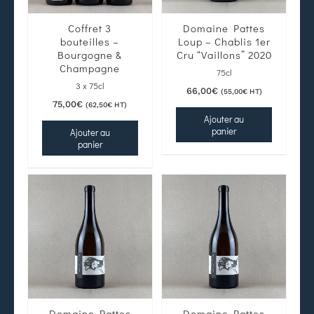
Coffret 3
Domaine Pattes
bouteilles –
Loup – Chablis 1er
Bourgogne &
Cru “Vaillons” 2020
Champagne
75cl
3 x 75cl
66,00
€
(
55,00
€
HT)
75,00
€
(
62,50
€
HT)
Ajouter au
panier
Ajouter au
panier
Domaine Pattes
Domaine Pattes