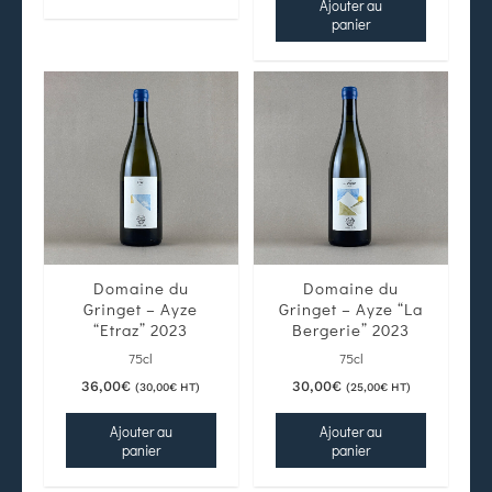
Ajouter au
panier
Domaine du
Domaine du
Gringet – Ayze
Gringet – Ayze “La
“Etraz” 2023
Bergerie” 2023
75cl
75cl
36,00
€
30,00
€
(
30,00
€
HT)
(
25,00
€
HT)
Ajouter au
Ajouter au
panier
panier