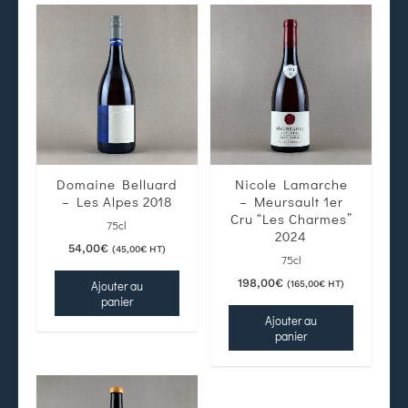
Domaine Belluard
Nicole Lamarche
– Les Alpes 2018
– Meursault 1er
Cru “Les Charmes”
75cl
2024
54,00
€
(
45,00
€
HT)
75cl
198,00
€
Ajouter au
(
165,00
€
HT)
panier
Ajouter au
panier