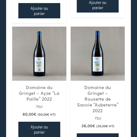
Ajouter au
panier
Ajouter au
panier
Domaine du
Domaine du
Gringet – Ayze “La
Gringet –
Paille” 2022
Rousette de
Savoie “Aubeterre”
75cl
2022
60,00
€
(
50,00
€
HT)
75cl
36,00
€
Ajouter au
(
30,00
€
HT)
panier