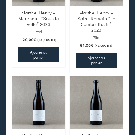
Marthe Henry –
Marthe Henry –
Meursault “Sous la
Saint-Romain “La
Velle” 2023
Combe Bazin”
2023
75cl
75cl
120,00
€
(
100,00
€
HT)
54,00
€
(
45,00
€
HT)
Ajouter au
panier
Ajouter au
panier