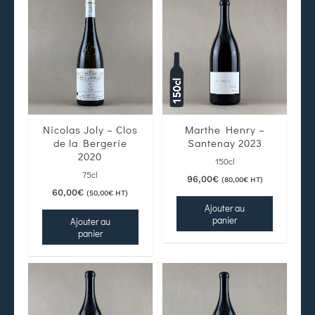
Nicolas Joly – Clos
Marthe Henry –
de la Bergerie
Santenay 2023
2020
150cl
75cl
96,00
€
(
80,00
€
HT)
60,00
€
(
50,00
€
HT)
Ajouter au
panier
Ajouter au
panier