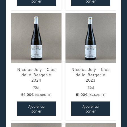
panier
panier
Nicolas Joly – Clos
Nicolas Joly – Clos
de la Bergerie
de la Bergerie
2024
2023
75cl
75cl
54,00
€
51,00
€
(
45,00
€
HT)
(
42,50
€
HT)
Ajouter au
Ajouter au
panier
panier