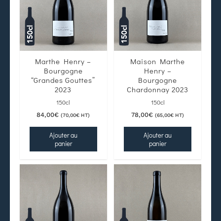
Marthe Henry –
Maison Marthe
Bourgogne
Henry –
“Grandes Gouttes”
Bourgogne
2023
Chardonnay 2023
150cl
150cl
84,00
€
78,00
€
(
70,00
€
HT)
(
65,00
€
HT)
Ajouter au
Ajouter au
panier
panier