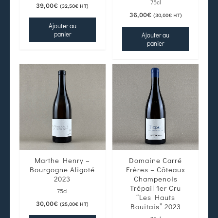
75cl
39,00
€
(
32,50
€
HT)
36,00
€
(
30,00
€
HT)
Ajouter au
panier
Ajouter au
panier
Marthe Henry –
Domaine Carré
Bourgogne Aligoté
Frères – Côteaux
2023
Champenois
Trépail 1er Cru
75cl
“Les Hauts
30,00
€
(
25,00
€
HT)
Bouitais” 2023