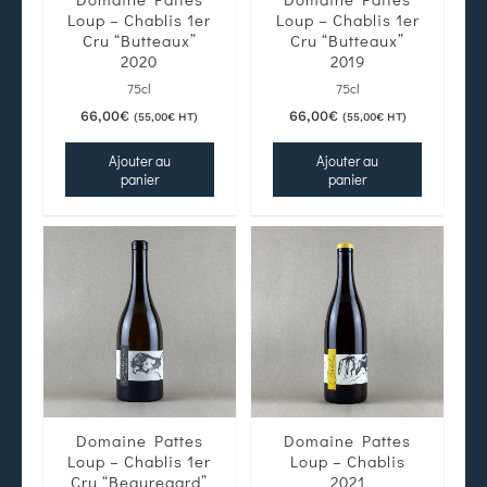
Loup – Chablis 1er
Loup – Chablis 1er
Cru “Butteaux”
Cru “Butteaux”
2020
2019
75cl
75cl
66,00
€
66,00
€
(
55,00
€
HT)
(
55,00
€
HT)
Ajouter au
Ajouter au
panier
panier
Domaine Pattes
Domaine Pattes
Loup – Chablis 1er
Loup – Chablis
Cru “Beauregard”
2021