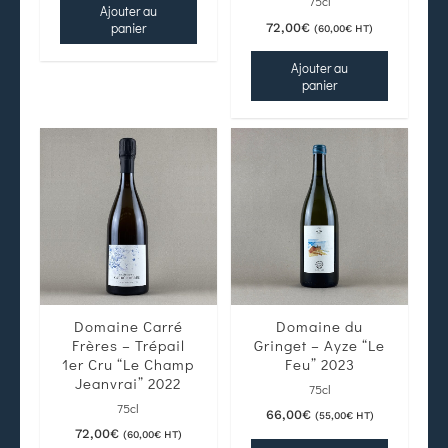
75cl
Ajouter au
panier
72,00
€
(
60,00
€
HT)
Ajouter au
panier
Domaine Carré
Domaine du
Frères – Trépail
Gringet – Ayze “Le
1er Cru “Le Champ
Feu” 2023
Jeanvrai” 2022
75cl
75cl
66,00
€
(
55,00
€
HT)
72,00
€
(
60,00
€
HT)