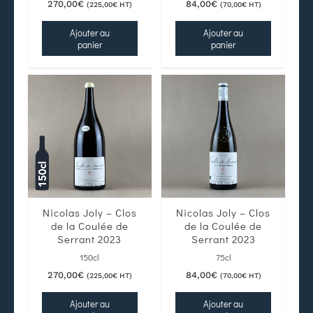
270,00
€
84,00
€
(
225,00
€
HT)
(
70,00
€
HT)
Ajouter au
Ajouter au
panier
panier
Nicolas Joly – Clos
Nicolas Joly – Clos
de la Coulée de
de la Coulée de
Serrant 2023
Serrant 2023
150cl
75cl
270,00
€
84,00
€
(
225,00
€
HT)
(
70,00
€
HT)
Ajouter au
Ajouter au