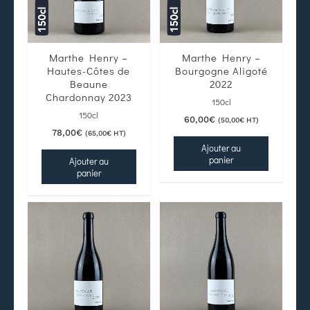
Marthe Henry –
Marthe Henry –
Hautes-Côtes de
Bourgogne Aligoté
Beaune
2022
Chardonnay 2023
150cl
150cl
60,00
€
(
50,00
€
HT)
78,00
€
(
65,00
€
HT)
Ajouter au
panier
Ajouter au
panier