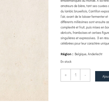
emblématiques au monde. À sa tête,
amateurs de bière, tant ses cuvées 
du lambic bruxellois, Cantillon exp
l’air, avant de le laisser fermenter 
différents millésimes sont ensuite as
complexité et fruit, puis mises en bo
abricots, framboises et cerises figu
singulières et expressives. Il en r
célébrées pour leur caractère unique
Belgique, Anderlecht
Région :
En stock
+
-
Ajou