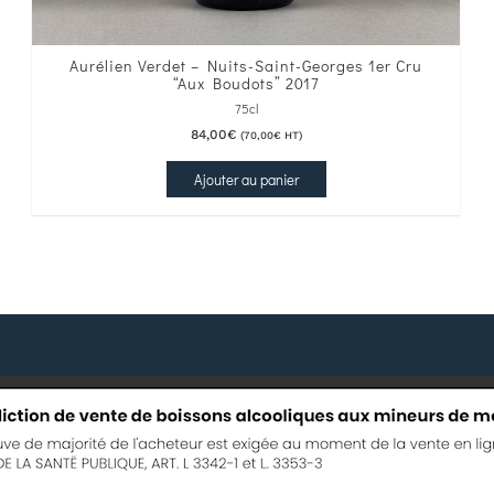
Aurélien Verdet – Nuits-Saint-Georges 1er Cru
“Aux Boudots” 2017
75cl
84,00
€
(
70,00
€
HT)
Ajouter au panier