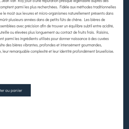
 Jean Van Roy jouit d’une réputation presque légendaire auprès des
comptent parmi les plus recherchées. Fidèle aux méthodes traditionnelles
ose le moût aux levures et micro-organismes naturellement présents dans
et mûrir plusieurs années dans de petits fûts de chêne. Les bières de
semblées avec précision afin de trouver un équilibre subtil entre acidité,
uteille ou élevées plus longuement au contact de fruits frais. Raisins,
rent parmi les ingrédients utilisés pour donner naissance à des cuvées
ésulte des bières vibrantes, profondes et intensément gourmandes,
, leur remarquable complexité et leur identité profondément bruxelloise.
ter au panier