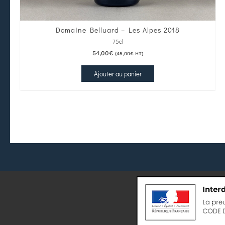
Domaine Belluard – Les Alpes 2018
75cl
54,00
€
(
45,00
€
HT)
Ajouter au panier