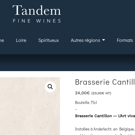
ne
Loire
Spiritueux
Autres régions
Formats
Brasserie Cantil
24,00
€
(
20,00
€
HT)
Bouteille 75cl
–
Brasserie Cantillon — L’Art vi
Installée à Anderlecht, en Belgique,