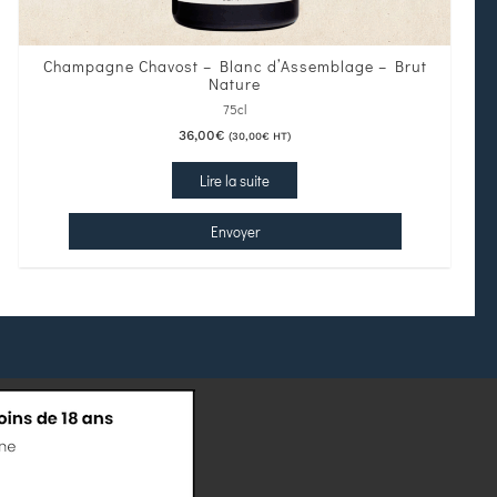
Champagne Chavost – Blanc d’Assemblage – Brut
Nature
75cl
36,00
€
(
30,00
€
HT)
Lire la suite
Envoyer