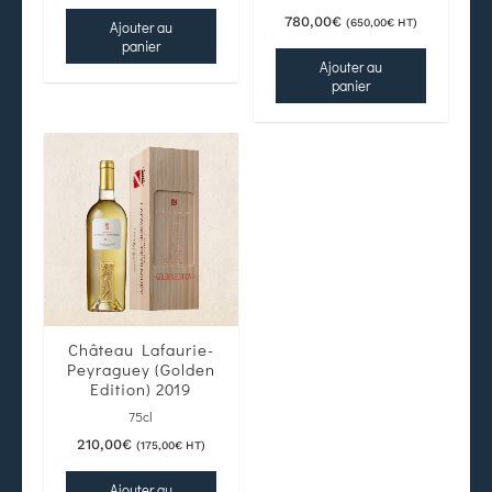
780,00
€
(
650,00
€
HT)
Ajouter au
panier
Ajouter au
panier
Château Lafaurie-
Peyraguey (Golden
Edition) 2019
75cl
210,00
€
(
175,00
€
HT)
Ajouter au