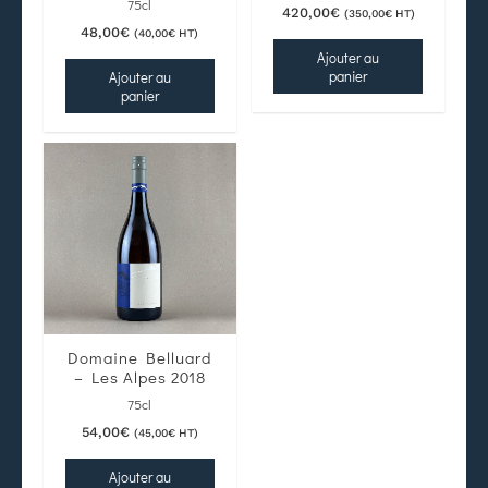
75cl
420,00
€
(
350,00
€
HT)
48,00
€
(
40,00
€
HT)
Ajouter au
panier
Ajouter au
panier
Domaine Belluard
– Les Alpes 2018
75cl
54,00
€
(
45,00
€
HT)
Ajouter au