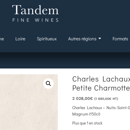
ne
Loire
Spiritueux
Autres régions
Formats
Charles Lachaux
Petite Charmotte
2 028,00
€
(
1 690,00
€
HT)
Charles Lachaux – Nuits-Saint-G
Magnum (150cl)
Plus que 1 en stock