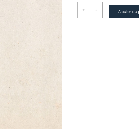
+
-
Ajouter au