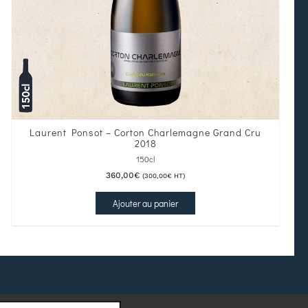
Laurent Ponsot – Corton Charlemagne Grand Cru
2018
150cl
360,00
€
(
300,00
€
HT)
Ajouter au panier