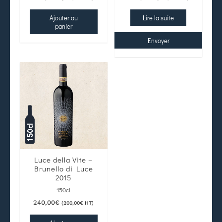
Ajouter au
Lire la suite
panier
Envoyer
Luce della Vite –
Brunello di Luce
2015
150cl
240,00
€
(
200,00
€
HT)