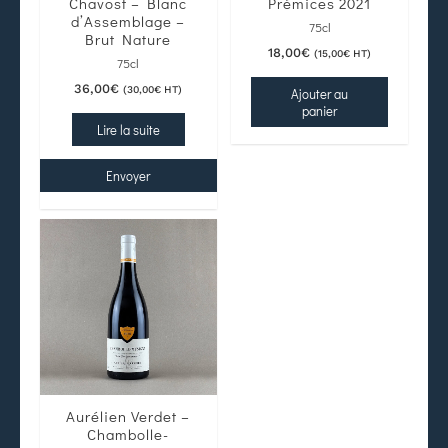
Chavost – Blanc
Prémices 2021
d’Assemblage –
75cl
Brut Nature
18,00
€
(
15,00
€
HT)
75cl
36,00
€
(
30,00
€
HT)
Ajouter au
panier
Lire la suite
Envoyer
Aurélien Verdet –
Chambolle-