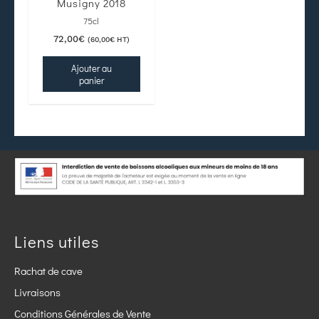
Musigny 2018
75cl
72,00
€
(
60,00
€
HT)
Ajouter au
panier
Liens utiles
Rachat de cave
Livraisons
Conditions Générales de Vente