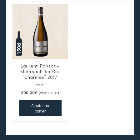
Laurent Ponsot –
Meursault 1er Cru
“Charmes” 2017
150cl
300,00
€
(
250,00
€
HT)
Ajouter au
panier