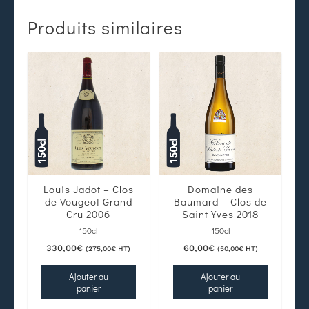
Produits similaires
Louis Jadot – Clos
Domaine des
de Vougeot Grand
Baumard – Clos de
Cru 2006
Saint Yves 2018
150cl
150cl
330,00
€
60,00
€
(
275,00
€
HT)
(
50,00
€
HT)
Ajouter au
Ajouter au
panier
panier