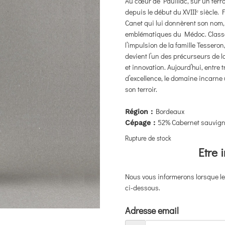
Au cœur de Pauillac, sur un terro
depuis le début du XVIIIᵉ siècle.
Canet qui lui donnèrent son nom,
emblématiques du Médoc. Classé 
l’impulsion de la famille Tessero
devient l’un des précurseurs de l
et innovation. Aujourd’hui, entre
d’excellence, le domaine incarn
son terroir.
Bordeaux
Région :
52% Cabernet sauvigno
Cépage :
Rupture de stock
Etre 
Nous vous informerons lorsque le 
ci-dessous.
Adresse email