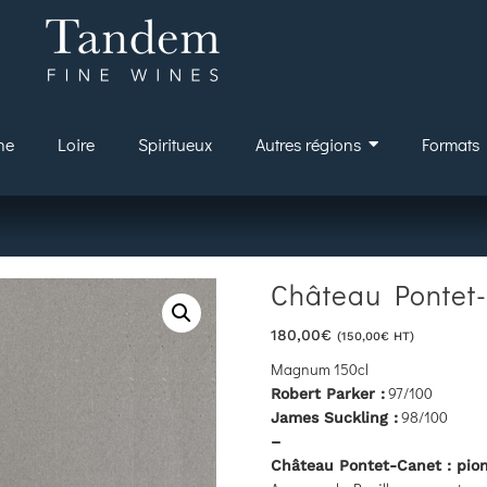
ne
Loire
Spiritueux
Autres régions
Formats
Château Pontet
180,00
€
(
150,00
€
HT)
Magnum 150cl
97
/100
Robert Parker :
98
/100
James Suckling :
–
Château Pontet-Canet : pion