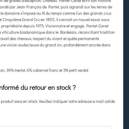
ir de graves d’exception, Château Pontet-Canet écrit son histoire
 Fondé par Jean-François de Pontet, puis agrandi sur les terres de
 le domaine s’impose au fil du temps comme l’un des grands crus
Cinquième Grand Cru en 1855, il connaît un nouvel essor sous
n, propriétaire depuis 1975. Visionnaire et engagé, Pontet-Canet
a viticulture biodynamique dans le Bordelais, réconciliant tradition
 travail des chevaux, respect du vivant et quête permanente
e une vision audacieuse du grand vin, profondément ancrée dans
n, 39% merlot, 6% cabernet franc et 3% petit verdot
informé du retour en stock ?
produit sera en stock. Veuillez indiquer votre adresse e-mail valide