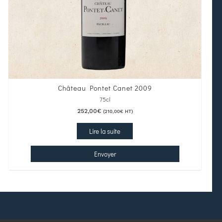
Château Pontet Canet 2009
75cl
252,00
€
(
210,00
€
HT)
Lire la suite
Envoyer