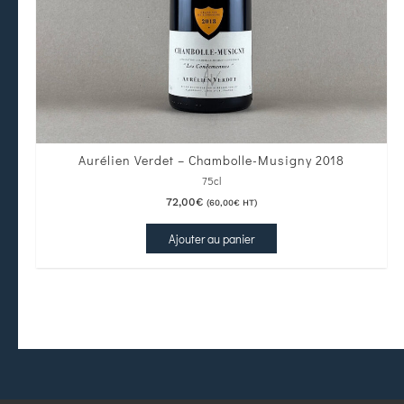
Aurélien Verdet – Chambolle-Musigny 2018
75cl
72,00
€
(
60,00
€
HT)
Ajouter au panier