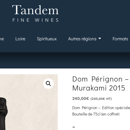
ne
Loire
Spiritueux
Autres régions
Formats
Dom Pérignon – 
Murakami 2015
240,00
€
(
200,00
€
HT)
Dom Pérignon – Edition spécial
Bouteille de 75cl (en coffret)
–