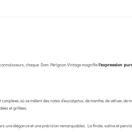
ns connaisseurs, chaque Dom Pérignon Vintage magnifie
l’expression pur
plexe, où se mêlent des notes d’eucalyptus, de menthe, de vétiver, de mirab
ées et grillées.
rs une élégance et une précision remarquables. La finale, saline et persist