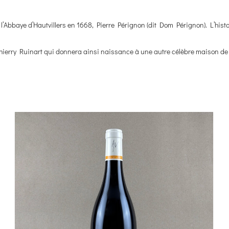
’Abbaye d’Hautvillers en 1668, Pierre Pérignon (dit Dom Pérignon). L’histo
 Thierry Ruinart qui donnera ainsi naissance à une autre célèbre maison 