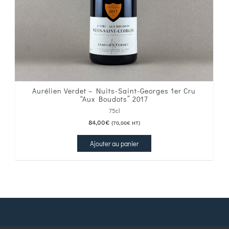
Aurélien Verdet – Nuits-Saint-Georges 1er Cru
“Aux Boudots” 2017
75cl
84,00
€
(
70,00
€
HT)
Ajouter au panier