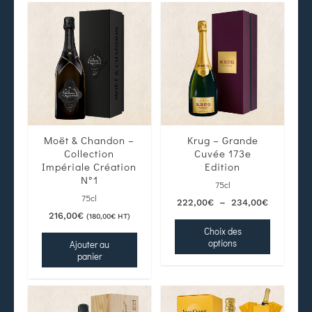
Moët & Chandon –
Krug – Grande
Collection
Cuvée 173e
Impériale Création
Edition
N°1
75cl
75cl
222,00
€
–
234,00
€
216,00
€
(
180,00
€
HT)
Choix des
options
Ajouter au
panier