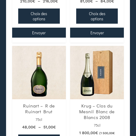
210,00
€
–
216,00
€
81,00
€
–
84,00
€
Choix des
Choix des
options
options
Envoyer
Envoyer
Ruinart – R de
Krug – Clos du
Ruinart Brut
Mesnil Blanc de
Blancs 2008
75cl
75cl
48,00
€
–
51,00
€
1 800,00
€
(
1 500,00
€