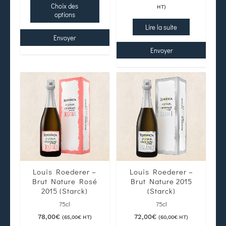
Choix des
HT)
options
Lire la suite
Envoyer
Envoyer
Louis Roederer –
Louis Roederer –
Brut Nature Rosé
Brut Nature 2015
2015 (Starck)
(Starck)
75cl
75cl
78,00
€
72,00
€
(
65,00
€
HT)
(
60,00
€
HT)