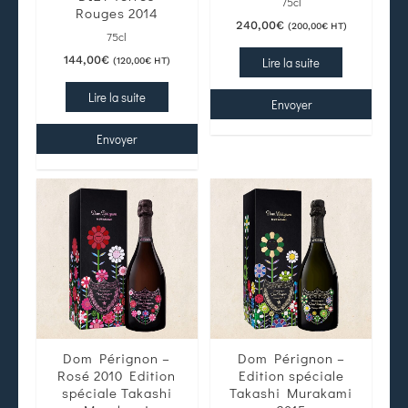
75cl
Rouges 2014
240,00
€
(
200,00
€
HT)
75cl
144,00
€
Lire la suite
(
120,00
€
HT)
Lire la suite
Envoyer
Envoyer
Dom Pérignon –
Dom Pérignon –
Rosé 2010 Edition
Edition spéciale
spéciale Takashi
Takashi Murakami