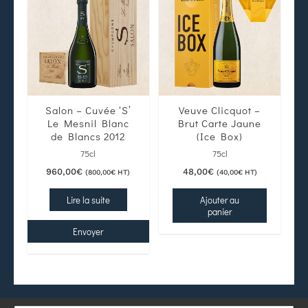
Salon – Cuvée ‘S’
Veuve Clicquot –
Le Mesnil Blanc
Brut Carte Jaune
de Blancs 2012
(Ice Box)
75cl
75cl
960,00
€
48,00
€
(
800,00
€
HT)
(
40,00
€
HT)
Lire la suite
Ajouter au
panier
Envoyer