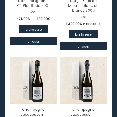
Dom Pérignon –
Krug – Clos du
P2 Plénitude 2008
Mesnil Blanc de
Blancs 2009
75cl
75cl
474,00
€
–
480,00
€
1 320,00
€
(
1 100,00
€
HT)
Lire la suite
Lire la suite
Envoyer
Envoyer
Champagne
Champagne
Jacquesson –
Jacquesson –