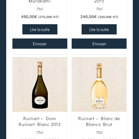
Murakami
2015
75cl
75cl
450,00
€
240,00
€
(
375,00
€
HT)
(
200,00
€
HT)
Lire la suite
Lire la suite
Envoyer
Envoyer
Ruinart – Dom
Ruinart – Blanc de
Ruinart Blanc 2013
Blancs Brut
75cl
75cl