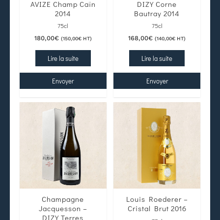
AVIZE Champ Caïn
DIZY Corne
2014
Bautray 2014
75cl
75cl
180,00
€
168,00
€
(
150,00
€
HT)
(
140,00
€
HT)
Lire la suite
Lire la suite
Envoyer
Envoyer
Champagne
Louis Roederer –
Jacquesson –
Cristal Brut 2016
DIZY Terres