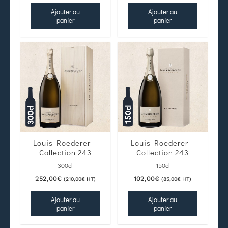
Ajouter au
Ajouter au
panier
panier
Louis Roederer –
Louis Roederer –
Collection 243
Collection 243
300cl
150cl
252,00
€
102,00
€
(
210,00
€
HT)
(
85,00
€
HT)
Ajouter au
Ajouter au
panier
panier