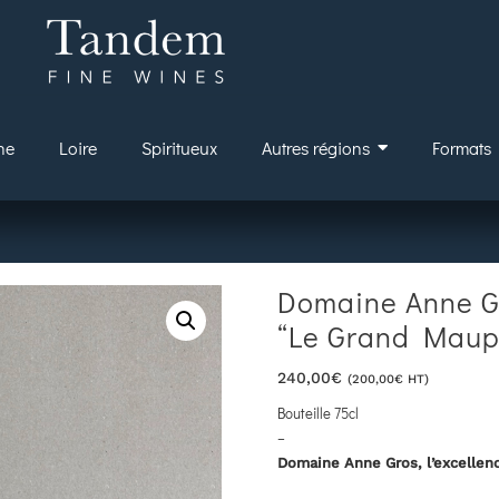
ne
Loire
Spiritueux
Autres régions
Formats
Domaine Anne Gr
“Le Grand Maup
240,00
€
(
200,00
€
HT)
Bouteille 75cl
–
Domaine Anne Gros, l’excelle