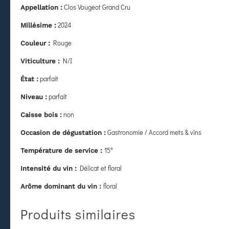
Clos Vougeot Grand Cru
Appellation :
2024
Millésime :
Rouge
Couleur :
N/I
Viticulture :
parfait
État
:
parfait
Niveau :
non
Caisse bois :
Gastronomie / Accord mets & vins
Occasion de dégustation :
15°
Température de service :
Délicat et floral
Intensité du vin :
floral
Arôme dominant du vin :
Produits similaires