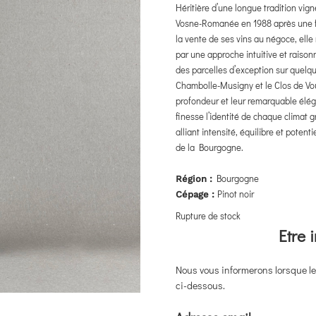
Héritière d’une longue tradition vi
Vosne-Romanée en 1988 après une fo
la vente de ses vins au négoce, elle
par une approche intuitive et raiso
des parcelles d’exception sur quel
Chambolle-Musigny et le Clos de V
profondeur et leur remarquable éléga
finesse l’identité de chaque climat 
alliant intensité, équilibre et poten
de la Bourgogne.
Bourgogne
Région :
Pinot noir
Cépage :
Rupture de stock
Etre 
Nous vous informerons lorsque le 
ci-dessous.