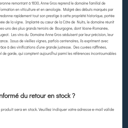
gneronne remontant à 1830, Anne Gros reprend le domaine familial de
rmation en viticulture et en œnologie. Malgré des débuts marqués par
 redonne rapidement tout son prestige à cette propriété historique, portée
nnée de la vigne. Implanté au cœur de la Côte de Nuits, le domaine réunit
ques-uns des plus grands terroirs de Bourgogne, dont Vosne-Romanée,
ougeot.
Les vins du Domaine Anne Gros séduisent par leur précision, leur
nce. Issus de vieilles vignes, parfois centenaires, ils expriment avec
grâce à des vinifications d’une grande justesse. Des cuvées raffinées,
tiel de garde, qui comptent aujourd’hui parmi les références incontournables
informé du retour en stock ?
produit sera en stock. Veuillez indiquer votre adresse e-mail valide