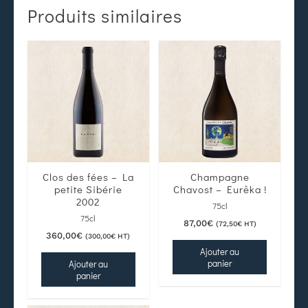
Produits similaires
Clos des fées – La
Champagne
petite Sibérie
Chavost – Eurêka !
2002
75cl
75cl
87,00
€
(
72,50
€
HT)
360,00
€
(
300,00
€
HT)
Ajouter au
panier
Ajouter au
panier