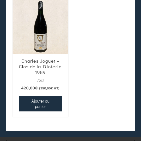
Charles Joguet –
Clos de la Dioterie
1989
75cl
420,00
€
(
350,00
€
HT)
Ajouter au
panier