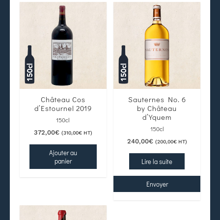
Château Cos
Sauternes No. 6
d’Estournel 2019
by Château
d’Yquem
150cl
150cl
372,00
€
(
310,00
€
HT)
240,00
€
(
200,00
€
HT)
Ajouter au
panier
Lire la suite
Envoyer