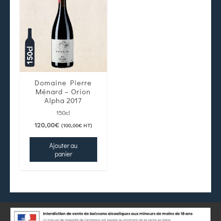
Domaine Pierre
Ménard – Orion
Alpha 2017
150cl
120,00
€
(
100,00
€
HT)
Ajouter au
panier