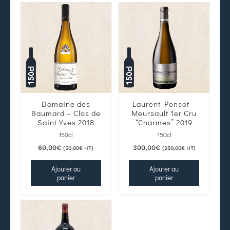
Domaine des
Laurent Ponsot –
Baumard – Clos de
Meursault 1er Cru
Saint Yves 2018
“Charmes” 2019
150cl
150cl
60,00
€
300,00
€
(
50,00
€
HT)
(
250,00
€
HT)
Ajouter au
Ajouter au
panier
panier