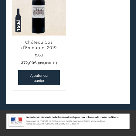
Château Cos
d’Estournel 2019
150cl
372,00
€
(
310,00
€
HT)
Ajouter au
panier