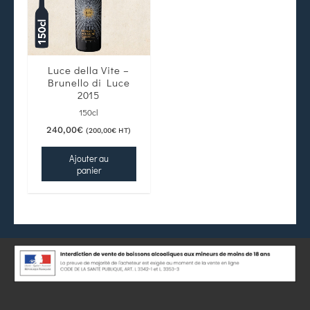
Luce della Vite –
Brunello di Luce
2015
150cl
240,00
€
(
200,00
€
HT)
Ajouter au
panier