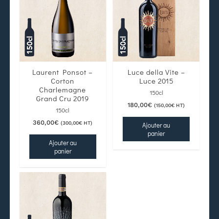
Laurent Ponsot –
Luce della Vite –
Corton
Luce 2015
Charlemagne
150cl
Grand Cru 2019
180,00
€
(
150,00
€
HT)
150cl
360,00
€
(
300,00
€
HT)
Ajouter au
panier
Ajouter au
panier