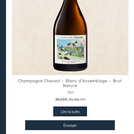
Champagne Chavost – Blanc d’Assemblage – Brut
Nature
75cl
36,00
€
(
30,00
€
HT)
Lire la suite
Envoyer