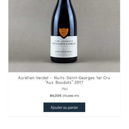
Aurélien Verdet – Nuits-Saint-Georges 1er Cru
“Aux Boudots” 2017
75cl
84,00
€
(
70,00
€
HT)
Ajouter au panier