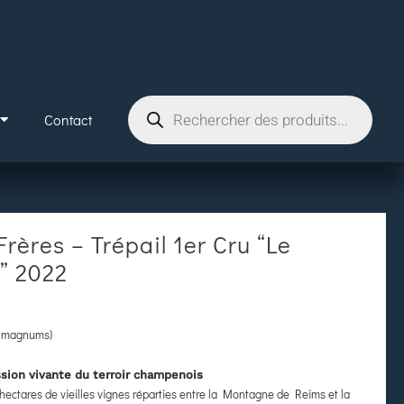
Contact
rères – Trépail 1er Cru “Le
” 2022
72 magnums)
ssion vivante du terroir champenois
ectares de vieilles vignes réparties entre la Montagne de Reims et la