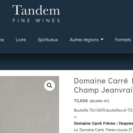
ne
Loire
Spiritueux
Autres régions
Formats
Domaine Carré F
Champ Jeanvrai
72,00
€
(
60,00
€
HT)
Bouteille 75cl (
4476 bouteilles et 1
–
Domaine Carré Frères : l’expre
Le Domaine Carré Frères couvre 21 h