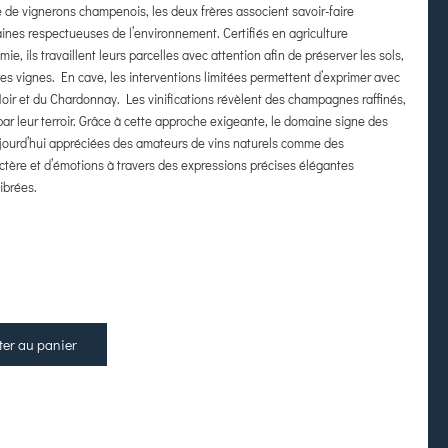
e de vignerons champenois, les deux frères associent savoir-faire
aines respectueuses de l’environnement. Certifiés en agriculture
ie, ils travaillent leurs parcelles avec attention afin de préserver les sols,
l des vignes. En cave, les interventions limitées permettent d’exprimer avec
Noir et du Chardonnay. Les vinifications révèlent des champagnes raffinés,
r leur terroir. Grâce à cette approche exigeante, le domaine signe des
ujourd’hui appréciées des amateurs de vins naturels comme des
ère et d’émotions à travers des expressions précises élégantes
ibrées.
ter au panier