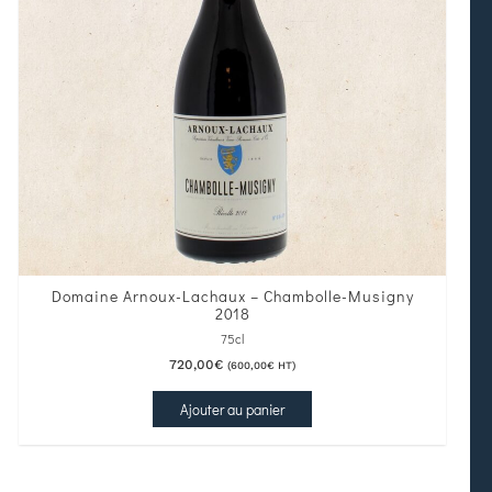
Domaine Arnoux-Lachaux – Chambolle-Musigny
2018
75cl
720,00
€
(
600,00
€
HT)
Ajouter au panier