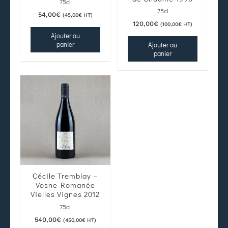
75cl
75cl
54,00
€
(
45,00
€
HT)
120,00
€
(
100,00
€
HT)
Ajouter au
panier
Ajouter au
panier
Cécile Tremblay –
Vosne-Romanée
Vielles Vignes 2012
75cl
540,00
€
(
450,00
€
HT)